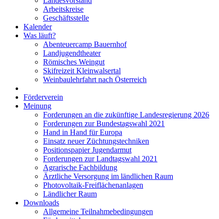
Landesvorstand
Arbeitskreise
Geschäftsstelle
Kalender
Was läuft?
Abenteuercamp Bauernhof
Landjugendtheater
Römisches Weingut
Skifreizeit Kleinwalsertal
Weinbaulehrfahrt nach Österreich
Förderverein
Meinung
Forderungen an die zukünftige Landesregierung 2026
Forderungen zur Bundestagswahl 2021
Hand in Hand für Europa
Einsatz neuer Züchtungstechniken
Positionspapier Jugendarmut
Forderungen zur Landtagswahl 2021
Agrarische Fachbildung
Ärztliche Versorgung im ländlichen Raum
Photovoltaik-Freiflächenanlagen
Ländlicher Raum
Downloads
Allgemeine Teilnahmebedingungen