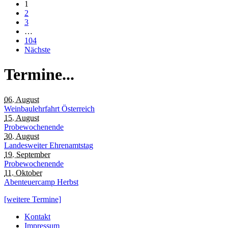
1
2
3
…
104
Nächste
Termine...
06. August
Weinbaulehrfahrt Österreich
15. August
Probewochenende
30. August
Landesweiter Ehrenamtstag
19. September
Probewochenende
11. Oktober
Abenteuercamp Herbst
[weitere Termine]
Kontakt
Impressum