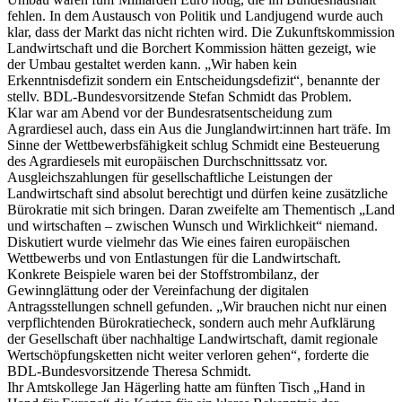
fehlen. In dem Austausch von Politik und Landjugend wurde auch
klar, dass der Markt das nicht richten wird. Die Zukunftskommission
Landwirtschaft und die Borchert Kommission hätten gezeigt, wie
der Umbau gestaltet werden kann. „Wir haben kein
Erkenntnisdefizit sondern ein Entscheidungsdefizit“, benannte der
stellv. BDL-Bundesvorsitzende Stefan Schmidt das Problem.
Klar war am Abend vor der Bundesratsentscheidung zum
Agrardiesel auch, dass ein Aus die Junglandwirt:innen hart träfe. Im
Sinne der Wettbewerbsfähigkeit schlug Schmidt eine Besteuerung
des Agrardiesels mit europäischen Durchschnittssatz vor.
Ausgleichszahlungen für gesellschaftliche Leistungen der
Landwirtschaft sind absolut berechtigt und dürfen keine zusätzliche
Bürokratie mit sich bringen. Daran zweifelte am Thementisch „Land
und wirtschaften – zwischen Wunsch und Wirklichkeit“ niemand.
Diskutiert wurde vielmehr das Wie eines fairen europäischen
Wettbewerbs und von Entlastungen für die Landwirtschaft.
Konkrete Beispiele waren bei der Stoffstrombilanz, der
Gewinnglättung oder der Vereinfachung der digitalen
Antragsstellungen schnell gefunden. „Wir brauchen nicht nur einen
verpflichtenden Bürokratiecheck, sondern auch mehr Aufklärung
der Gesellschaft über nachhaltige Landwirtschaft, damit regionale
Wertschöpfungsketten nicht weiter verloren gehen“, forderte die
BDL-Bundesvorsitzende Theresa Schmidt.
Ihr Amtskollege Jan Hägerling hatte am fünften Tisch „Hand in