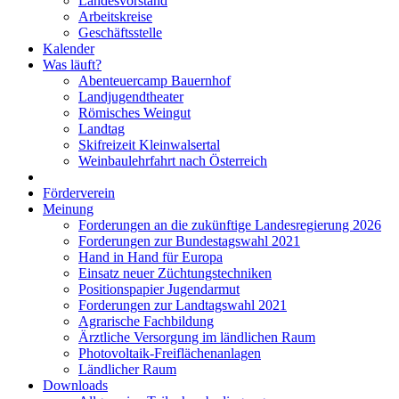
Landesvorstand
Arbeitskreise
Geschäftsstelle
Kalender
Was läuft?
Abenteuercamp Bauernhof
Landjugendtheater
Römisches Weingut
Landtag
Skifreizeit Kleinwalsertal
Weinbaulehrfahrt nach Österreich
Förderverein
Meinung
Forderungen an die zukünftige Landesregierung 2026
Forderungen zur Bundestagswahl 2021
Hand in Hand für Europa
Einsatz neuer Züchtungstechniken
Positionspapier Jugendarmut
Forderungen zur Landtagswahl 2021
Agrarische Fachbildung
Ärztliche Versorgung im ländlichen Raum
Photovoltaik-Freiflächenanlagen
Ländlicher Raum
Downloads