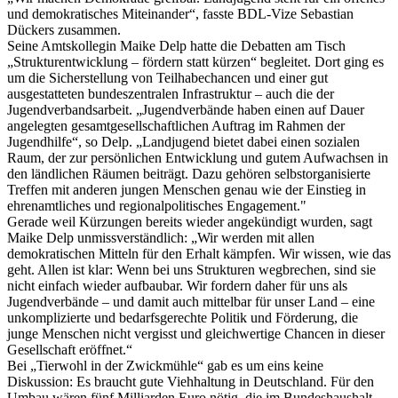
und demokratisches Miteinander“, fasste BDL-Vize Sebastian
Dückers zusammen.
Seine Amtskollegin Maike Delp hatte die Debatten am Tisch
„Strukturentwicklung – fördern statt kürzen“ begleitet. Dort ging es
um die Sicherstellung von Teilhabechancen und einer gut
ausgestatteten bundeszentralen Infrastruktur – auch die der
Jugendverbandsarbeit. „Jugendverbände haben einen auf Dauer
angelegten gesamtgesellschaftlichen Auftrag im Rahmen der
Jugendhilfe“, so Delp. „Landjugend bietet dabei einen sozialen
Raum, der zur persönlichen Entwicklung und gutem Aufwachsen in
den ländlichen Räumen beiträgt. Dazu gehören selbstorganisierte
Treffen mit anderen jungen Menschen genau wie der Einstieg in
ehrenamtliches und regionalpolitisches Engagement."
Gerade weil Kürzungen bereits wieder angekündigt wurden, sagt
Maike Delp unmissverständlich: „Wir werden mit allen
demokratischen Mitteln für den Erhalt kämpfen. Wir wissen, wie das
geht. Allen ist klar: Wenn bei uns Strukturen wegbrechen, sind sie
nicht einfach wieder aufbaubar. Wir fordern daher für uns als
Jugendverbände – und damit auch mittelbar für unser Land – eine
unkomplizierte und bedarfsgerechte Politik und Förderung, die
junge Menschen nicht vergisst und gleichwertige Chancen in dieser
Gesellschaft eröffnet.“
Bei „Tierwohl in der Zwickmühle“ gab es um eins keine
Diskussion: Es braucht gute Viehhaltung in Deutschland. Für den
Umbau wären fünf Milliarden Euro nötig, die im Bundeshaushalt