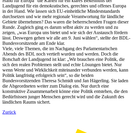
Hand für Europa“ die Karten für ein klares Bekenntnis der
Landjugend für ein demokratisches, gerechtes und offenes Europa
in der Hand. Wie lassen sich EU-einheitliche Mindeststandards
durchsetzen und wie mehr regionale Verantwortung für ländliche
Gebiete übernehmen? Das waren die beherrschenden Fragen dieser
Runde. Zugleich ging es darum selbst aktiv zu werden und zu
zeigen, „was Europa uns bietet und wie sich der Austausch fördern
lässt. Deswegen gehen wir alle am 9. Juni wählen“, stellte der BDL-
Bundesvorsitzende am Ende klar.
Viele, viele Themen, die im Nachgang des Parlamentarischen
Abends des BDL noch vertieft wurden und werden. Doch die
Botschaft der Landjugend ist klar: „Wir brauchen eine Politik, die
sich den realen Problemen stellt und echte Lösungen bietet. Nur
wenn Werte und Wirklichkeit miteinander verbunden werden, kann
Politik langfristig erfolgreich sein“, so die beiden
Bundesvorsitzenden Theresa Schmidt und Jan Hägerling. Sie laden
die Abgeordneten weiter zum Dialog ein. Nur durch eine
konstruktive Zusammenarbeit könne eine Politik entstehen, die den
Bedürfnissen junger Menschen gerecht wird und die Zukunft des
ländlichen Raums sichert.
Zurück