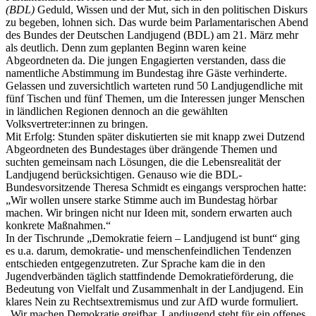
(BDL)
Geduld, Wissen und der Mut, sich in den politischen Diskurs
zu begeben, lohnen sich. Das wurde beim Parlamentarischen Abend
des Bundes der Deutschen Landjugend (BDL) am 21. März mehr
als deutlich. Denn zum geplanten Beginn waren keine
Abgeordneten da. Die jungen Engagierten verstanden, dass die
namentliche Abstimmung im Bundestag ihre Gäste verhinderte.
Gelassen und zuversichtlich warteten rund 50 Landjugendliche mit
fünf Tischen und fünf Themen, um die Interessen junger Menschen
in ländlichen Regionen dennoch an die gewählten
Volksvertreter:innen zu bringen.
Mit Erfolg: Stunden später diskutierten sie mit knapp zwei Dutzend
Abgeordneten des Bundestages über drängende Themen und
suchten gemeinsam nach Lösungen, die die Lebensrealität der
Landjugend berücksichtigen. Genauso wie die BDL-
Bundesvorsitzende Theresa Schmidt es eingangs versprochen hatte:
„Wir wollen unsere starke Stimme auch im Bundestag hörbar
machen. Wir bringen nicht nur Ideen mit, sondern erwarten auch
konkrete Maßnahmen.“
In der Tischrunde „Demokratie feiern – Landjugend ist bunt“ ging
es u.a. darum, demokratie- und menschenfeindlichen Tendenzen
entschieden entgegenzutreten. Zur Sprache kam die in den
Jugendverbänden täglich stattfindende Demokratieförderung, die
Bedeutung von Vielfalt und Zusammenhalt in der Landjugend. Ein
klares Nein zu Rechtsextremismus und zur AfD wurde formuliert.
„Wir machen Demokratie greifbar. Landjugend steht für ein offenes